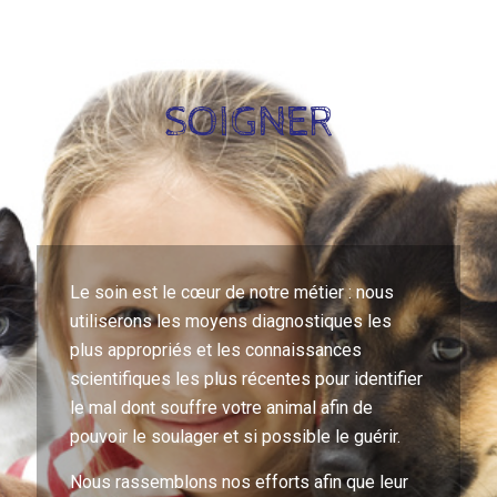
SOIGNER
Le soin est le cœur de notre métier : nous
utiliserons les moyens diagnostiques les
plus appropriés et les connaissances
scientifiques les plus récentes pour identifier
le mal dont souffre votre animal afin de
pouvoir le soulager et si possible le guérir.
Nous rassemblons nos efforts afin que leur