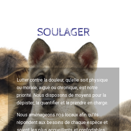
SOULAGER
Lutter contre la douleur, qu’elle soit physique
ou morale, aiguë ou chronique, est notre
priorité. Nous disposons de moyens pour la
dépister, la quantifier et la prendre en charge.
Nous aménageons nos locaux afin qu’ils
répondent aux besoins de chaque espèce et
soient les plus accueillants et confortables