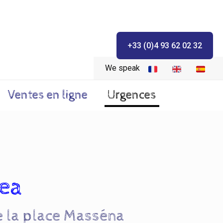
+33 (0)4 93 62 02 32
We speak
Ventes en ligne
Urgences
cea
e la place Masséna