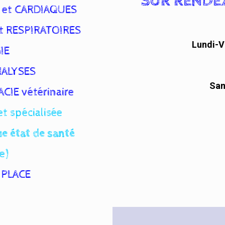
SUR RENDE
 et CARDIAQUES
t RESPIRATOIRES
Lundi-
IE
NALYSES
Sa
IE vétérinaire
t spécialisée
e état de santé
e)
 PLACE