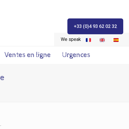
+33 (0)4 93 62 02 32
We speak
Ventes en ligne
Urgences
re
e
.