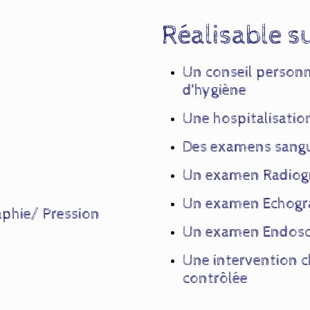
Réalisable s
Un conseil personn
d’hygiène
Une hospitalisatio
Des examens sangui
Un examen Radiog
Un examen Echogr
aphie/ Pression
Un examen Endos
Une intervention c
contrôlée