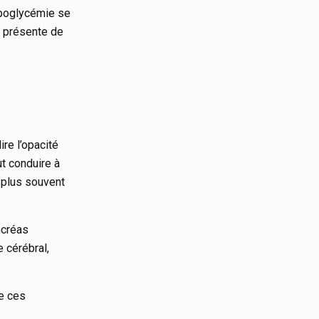
hypoglycémie se
l présente de
ire l’opacité
eut conduire à
t plus souvent
ncréas
 cérébral,
de ces