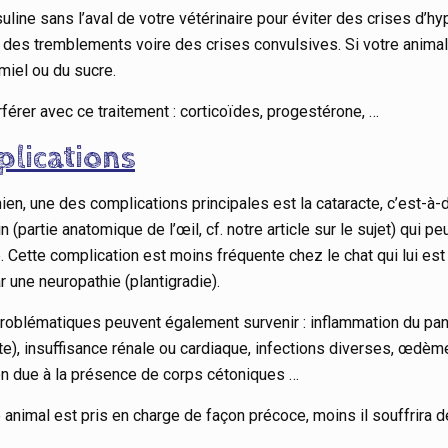
suline sans l’aval de votre vétérinaire pour éviter des crises d’
 des tremblements voire des crises convulsives. Si votre anima
miel ou du sucre.
érer avec ce traitement : corticoïdes, progestérone, …
lications
ien, une des complications principales est la cataracte, c’est-à-d
in (partie anatomique de l’œil, cf. notre article sur le sujet) qui p
. Cette complication est moins fréquente chez le chat qui lui es
r une neuropathie (plantigradie).
problématiques peuvent également survenir : inflammation du pa
te), insuffisance rénale ou cardiaque, infections diverses, œdème
ion due à la présence de corps cétoniques …
 animal est pris en charge de façon précoce, moins il souffrira 