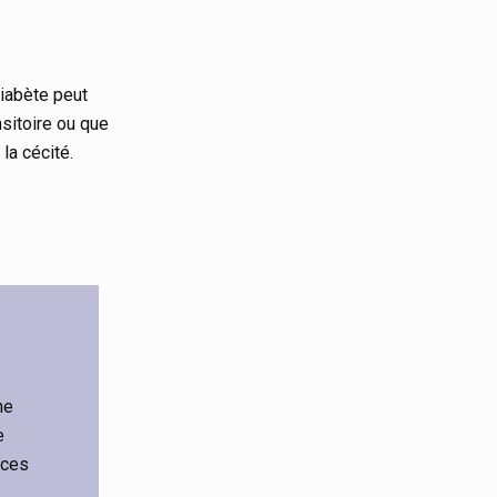
diabète peut
nsitoire ou que
la cécité.
ne
e
nces