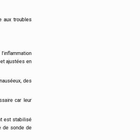
e aux troubles
 l’inflammation
 et ajustées en
 nauséeux, des
saire car leur
t est stabilisé
se de sonde de