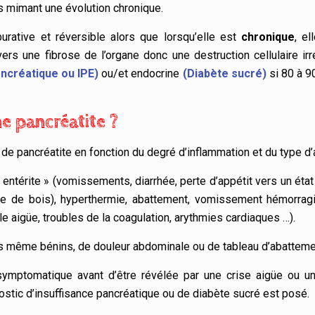
s mimant une évolution chronique.
purative et réversible alors que lorsqu’elle est
chronique
, el
s une fibrose de l’organe donc une destruction cellulaire irré
ancréatique ou IPE)
ou/et endocrine
(Diabète sucré)
si 80 à 9
e pancréatite ?
 de pancréatite en fonction du degré d’inflammation et du type d’a
entérite » (vomissements, diarrhée, perte d’appétit vers un état
e de bois),
hyperthermie, abattement, vomissement hémorrag
ale aigüe, troubles de la coagulation, arythmies cardiaques …).
fs même bénins, de douleur abdominale ou de tableau d’abatteme
ymptomatique avant d’être révélée par une crise aigüe ou un
nostic d’insuffisance pancréatique ou de diabète sucré est posé.