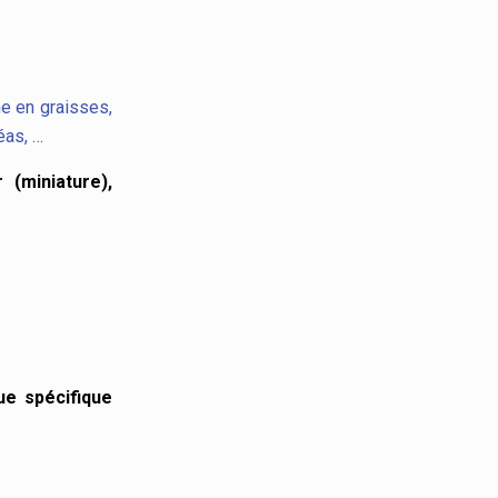
he en graisses,
éas, …
 (miniature),
ue spécifique